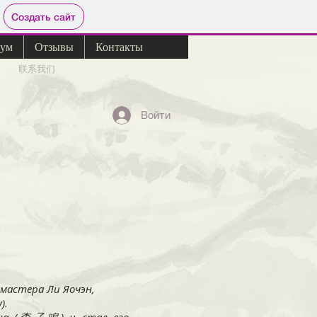
Создать сайт
ум
Отзывы
Контакты
联系我们
Войти
у мастера Ли Яочэн,
).