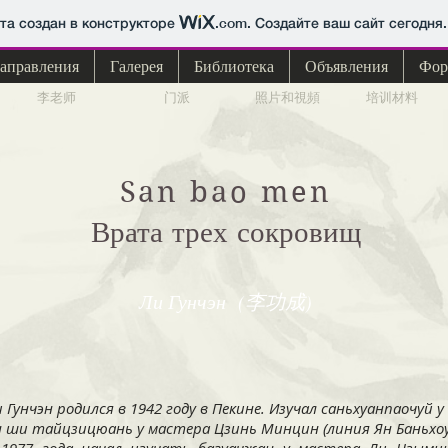
йта создан в конструкторе
.com
. Создайте ваш сайт сегодня.
аправления
Галерея
Библиотека
Объявления
Фор
李老师
门派
照片和視頻
培训材料
San bao men
Врата трех сокровищ
Ли Гунчэн (李功成)
 Гунчэн родился в 1942 году в Пекине. Изучал саньхуанпаочуй 
 ши тайцзицюань у мастера Цзинь Минцин (линия Ян Баньхоу