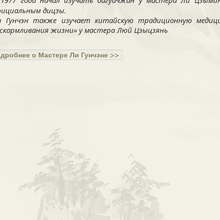
 1977 года начал изучать багуачжан у мастера Ли Цзы
фициальным дицзы.
и Гунчэн также изучает китайскую традиционную медици
вскармливания жизни» у мастера Люй Цзыцзянь
дробнее о Мастере Ли Гунчэне >>