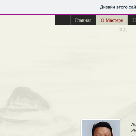
Дизайн этого са
Главная
О Мастере
Н
首页
Ли
Ян