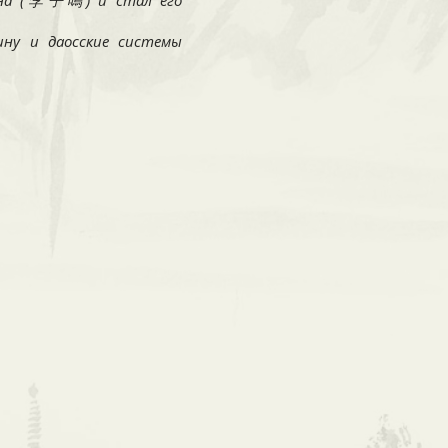
мина (李子鳴) и стал его
ну и даосские системы