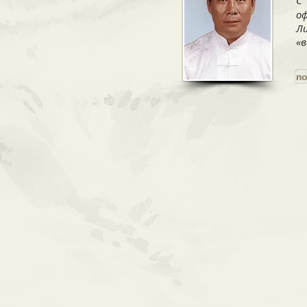
С
о
Л
«
по